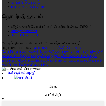
காய்கறி இயந்திரம்
மற்ற உணவு இயந்திரம்
தொடர்புத் தகவல்
ஷிஜிஜுவாங் ஹெல்ப்பர் ஃபுட் மெஷினரி கோ., லிமிடெட்
alice@ihelper.net
+86 189 3290 0761
© பதிப்புரிமை - 2010-2023 : அனைத்து உரிமைகளும்
பாதுகாக்கப்பட்டவை.
தள வரைபடம்
-
AMP மொபைல்
வெற்றிட இரட்டை தண்டு இறைச்சி கலப்பான்
,
தானியங்கி இறைச்சி
கலவை இயந்திரம்
,
தொழில்துறை இறைச்சி கலவை இயந்திரம்
,
வர்த்தக ராமென் தயாரிக்கும் இயந்திரம்
,
இரட்டை தண்டு இறைச்சி
கலப்பிகள்
,
இறைச்சி கலப்பிகள்
,
மின்னஞ்சல் அனுப்பு
வாட்ஸ்அப்
வீசாட்
வாட்ஸ்அப்
x