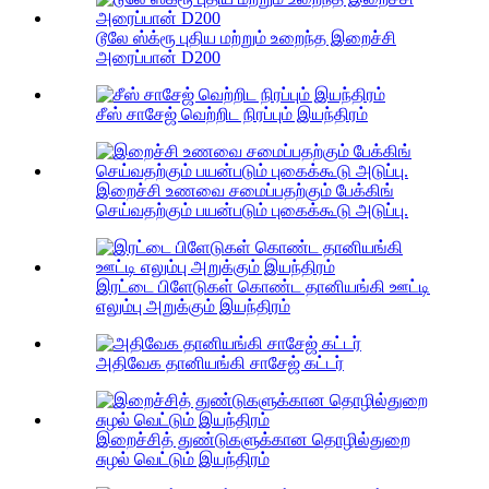
டூலே ஸ்க்ரூ புதிய மற்றும் உறைந்த இறைச்சி
அரைப்பான் D200
சீஸ் சாசேஜ் வெற்றிட நிரப்பும் இயந்திரம்
இறைச்சி உணவை சமைப்பதற்கும் பேக்கிங்
செய்வதற்கும் பயன்படும் புகைக்கூடு அடுப்பு.
இரட்டை பிளேடுகள் கொண்ட தானியங்கி ஊட்டி
எலும்பு அறுக்கும் இயந்திரம்
அதிவேக தானியங்கி சாசேஜ் கட்டர்
இறைச்சித் துண்டுகளுக்கான தொழில்துறை
சுழல் வெட்டும் இயந்திரம்