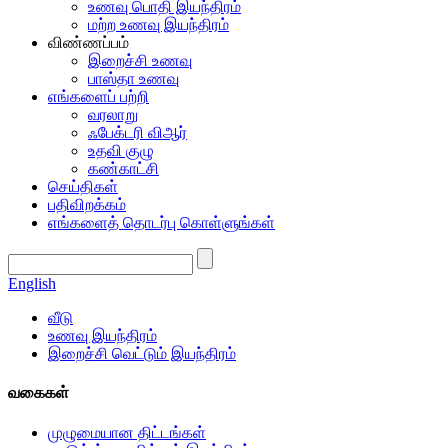
உணவு பொதி இயந்திரம்
மற்ற உணவு இயந்திரம்
விண்ணப்பம்
இறைச்சி உணவு
பாஸ்தா உணவு
எங்களைப் பற்றி
வரலாறு
ஃபேக்டரி விஆர்
உதவி குழு
கண்காட்சி
செய்திகள்
பதிவிறக்கம்
எங்களைத் தொடர்பு கொள்ளுங்கள்
English
வீடு
உணவு இயந்திரம்
இறைச்சி வெட்டும் இயந்திரம்
வகைகள்
முழுமையான திட்டங்கள்